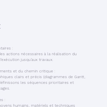
t
aires :
es actions nécessaires à la réalisation du
’exécution jusqu’aux travaux.
ements et du chemin critique :
iques clairs et précis (diagrammes de Gantt,
définissons les séquences prioritaires et
cages.
s :
moyens humains, matériels et techniques