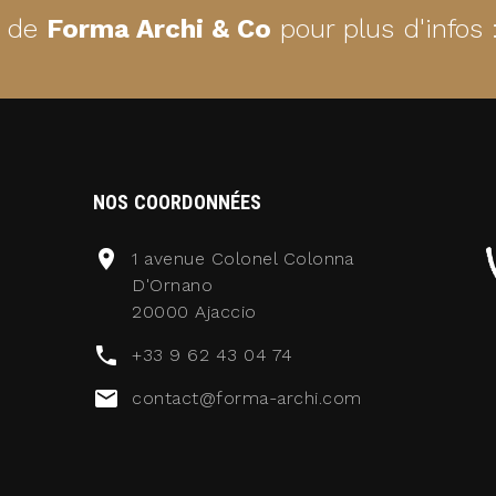
e de
Forma Archi & Co
pour plus d'infos 
NOS COORDONNÉES
1 avenue Colonel Colonna
D'Ornano
20000 Ajaccio
+33 9 62 43 04 74
contact@forma-archi.com