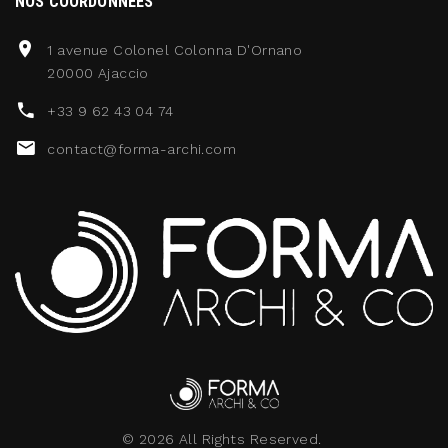
NOS COORDONNÉES
1 avenue Colonel Colonna D'Ornano
20000 Ajaccio
+33 9 62 43 04 74
contact@forma-archi.com
©
2026
All Rights Reserved.