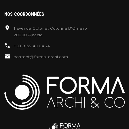
NOS COORDONNÉES
1 avenue Colonel Colonna D'Ornano
20000 Ajaccio
+33 9 62 43 04 74
contact@forma-archi.com