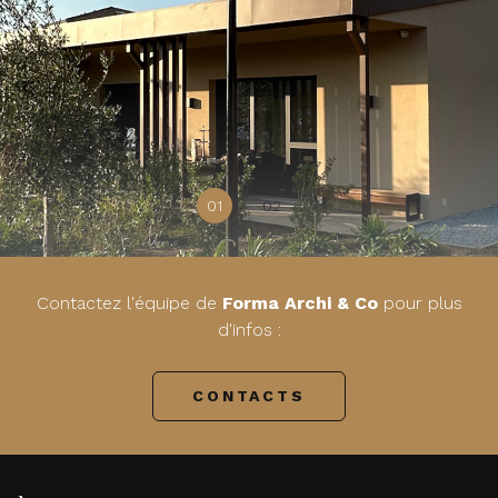
01
02
Contactez l'équipe de
Forma Archi & Co
pour plus
d'infos :
CONTACTS