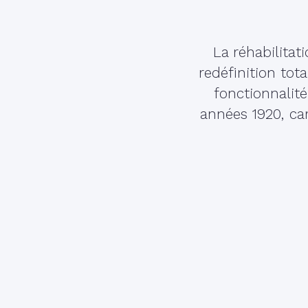
La réhabilita
redéfinition tot
fonctionnalit
années 1920, ca