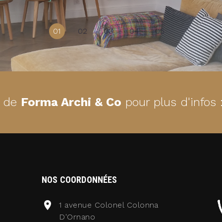
01
02
03
04
05
e de
Forma Archi & Co
pour plus d'infos 
NOS COORDONNÉES
1 avenue Colonel Colonna
D'Ornano